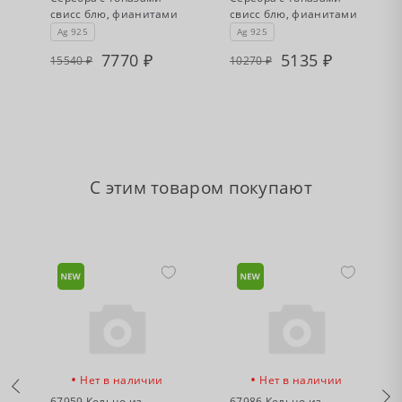
свисс блю, фианитами
свисс блю, фианитами
Ag 925
Ag 925
7770
5135
15540
10270
С этим товаром покупают
•
•
Нет в наличии
Нет в наличии
67959 Кольцо из
67986 Кольцо из