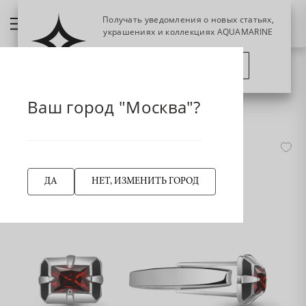
Получать уведомления о новых статьях,
украшениях и коллекциях AQUAMARINE
ПОЗЖЕ
ПОДПИСАТЬСЯ
НАЗАД
Главная страница
Запонки
Ваш город "Москва"?
7281303 Запонки из Серебра с гранатами, эмалью
-50%
ДА
НЕТ, ИЗМЕНИТЬ ГОРОД