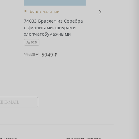
•
•
Есть в налич
Есть в наличии
74032А Брасле
74033 Браслет из Серебра
Серебра с фи
с фианитами, шнурами
шнурами
хлопчатобумажными
хлопчатобум
Ag 925
Ag 925
5049
4356
11220
9680