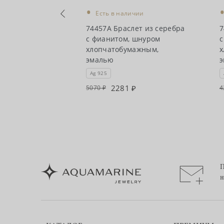
•
Есть в наличии
чии
74457А Браслет из серебра
7
лет из
с фианитом, шнуром
с
нуром
хлопчатобумажным,
х
мажным
эмалью
Ag 925
2281
5070
4
П
н