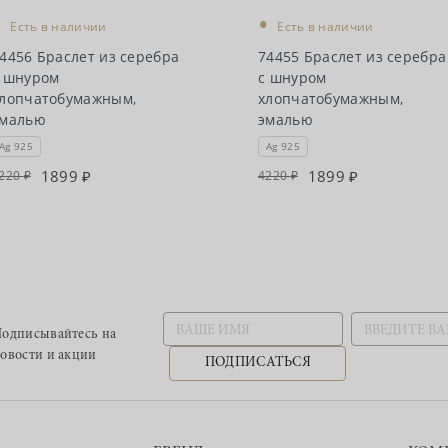
•
•
Есть в наличии
Есть в наличии
4456 Браслет из серебра
74455 Браслет из серебра
 шнуром
с шнуром
лопчатобумажным,
хлопчатобумажным,
эмалью
эмалью
Ag 925
Ag 925
1899
1899
220
4220
одписывайтесь
на
овости и акции
ПОДПИСАТЬСЯ