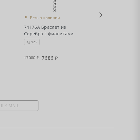
•
Есть в налич
•
Есть в наличии
7411931А Брас
74176А Браслет из
Серебра с топ
Серебра с фианитами
блю, фианита
хризолитами
Ag 925
Ag 925
7686
7438
17080
16530