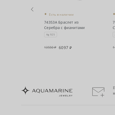
•
чии
Есть в наличии
ет из
74353А Браслет из
7
ианитами
Серебра с фианитами
С
Ag 925
0
6097
13550
1
П
н