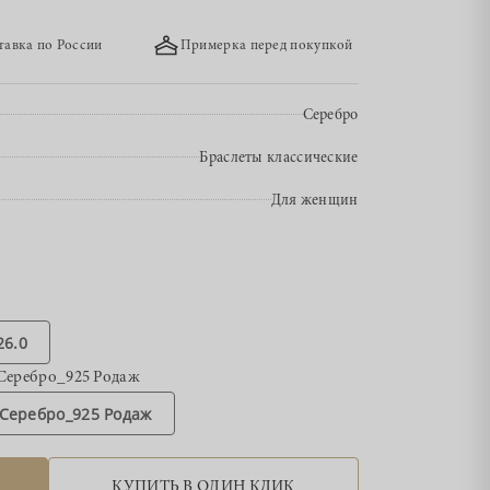
тавка по России
Примерка перед покупкой
Серебро
Браслеты классические
Для женщин
26.0
Серебро_925 Родаж
Серебро_925 Родаж
КУПИТЬ В ОДИН КЛИК