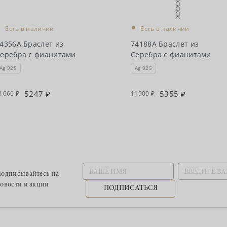
•
•
Есть в наличии
Есть в наличии
4356А Браслет из
74188А Браслет из
еребра с фианитами
Серебра с фианитами
Ag 925
Ag 925
5247
5355
1660
11900
одписывайтесь
на
овости и акции
ПОДПИСАТЬСЯ