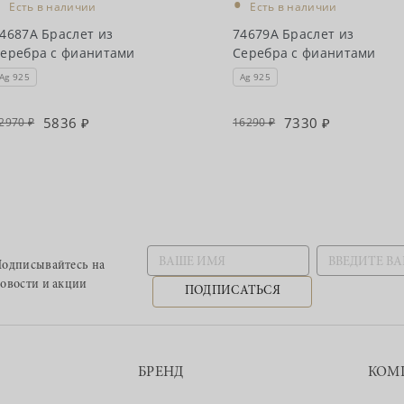
•
•
Есть в наличии
Есть в наличии
4687А Браслет из
74679А Браслет из
еребра с фианитами
Серебра с фианитами
Ag 925
Ag 925
5836
7330
2970
16290
одписывайтесь
на
овости и акции
ПОДПИСАТЬСЯ
БРЕНД
КОМ