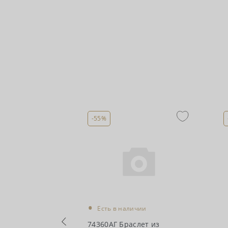
-55%
•
Есть в наличии
74360АГ Браслет из
чии