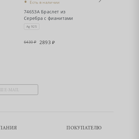
•
•
Есть в наличии
Есть в налич
74653А Браслет из
74520А Брасле
Серебра с фианитами
Серебра с фи
Ag 925
Ag 925
2893
4329
6430
9620
ПАНИЯ
ПОКУПАТЕЛЮ