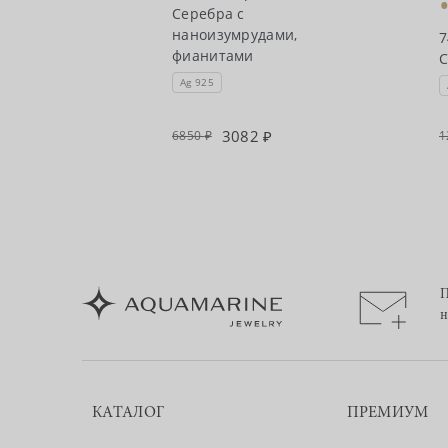
Серебра с
аслет из
наноизумрудами,
7
анатами,
фианитами
С
цитринами
Ag 925
5
3082
6850
1
П
н
КАТАЛОГ
ПРЕМИУМ