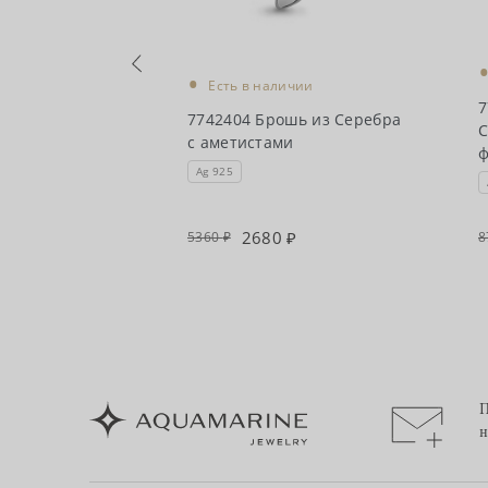
•
чии
Есть в наличии
ошь из
7
7742404 Брошь из Серебра
етистом,
С
с аметистами
Ag 925
0
2680
5360
8
П
н