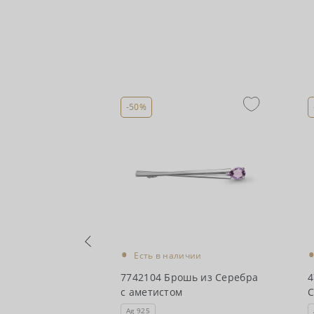
-50%
•
чии
Есть в наличии
ги из
7742104 Брошь из Серебра
4
метистами
с аметистом
С
Ag 925