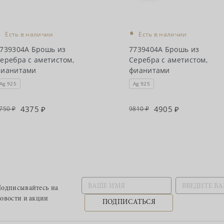
•
•
Есть в наличии
Есть в наличии
739304А Брошь из
7739404А Брошь из
еребра с аметистом,
Серебра с аметистом,
фианитами
фианитами
Ag 925
Ag 925
4375
4905
750
9810
одписывайтесь
на
овости и акции
ПОДПИСАТЬСЯ