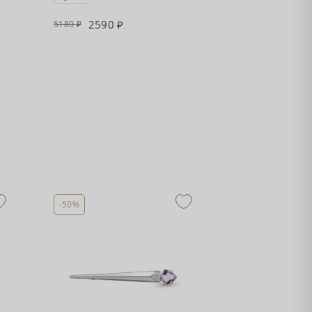
2590
5740
5180
11480
-50%
-50%