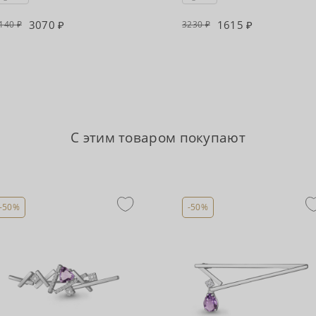
3070
1615
140
3230
С этим товаром покупают
-50%
-50%