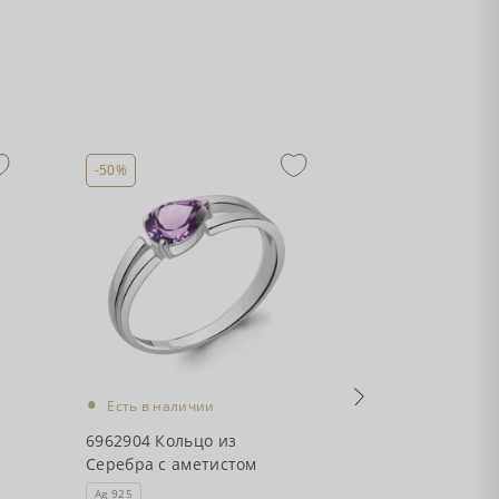
-50%
-50%
•
•
Есть в наличии
Есть в налич
6962904 Кольцо из
4773004 Серьг
Серебра с аметистом
Серебра с ам
Ag 925
Ag 925