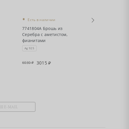
•
•
Есть в наличии
Есть в налич
7741804А Брошь из
7742104 Брош
Серебра с аметистом,
с аметистом
фианитами
Ag 925
Ag 925
3015
3385
6030
6770