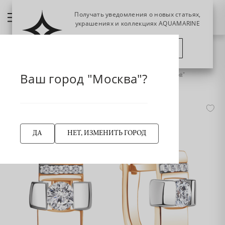
Получать уведомления о новых статьях,
украшениях и коллекциях AQUAMARINE
ПОЗЖЕ
ПОДПИСАТЬСЯ
НАЗАД
Главная страница
Серьги
Ваш город "Москва"?
941658Ак Серьги из Золота с бриллиантами из коллекции "Мэй"
ДА
НЕТ, ИЗМЕНИТЬ ГОРОД