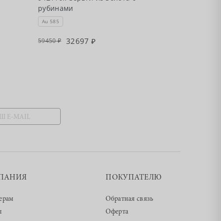
рубинами
рубинами
Au 585
Au 585
32697
2693
59450
48970
ПАНИЯ
ПОКУПАТЕЛЮ
ерам
Обратная связь
ы
Оферта