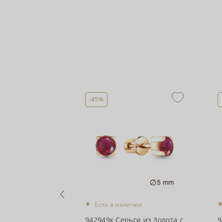
-45%
•
чии
Есть в наличии
ги из Золота с
942949к Серьги из Золота с
9