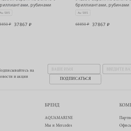
риллиантами, рубинами
бриллиантами, рубинами
Au 585
Au 585
37867
37867
8850
68850
одписывайтесь
на
овости и акции
ПОДПИСАТЬСЯ
БРЕНД
КОМ
AQUAMARINE
Партн
Мы и Mercedes
Офис