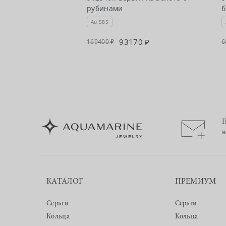
рубинами
б
Au 585
64
93170
169400
6
П
н
КАТАЛОГ
ПРЕМИУМ
Серьги
Серьги
Кольца
Кольца