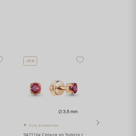
-45%
-45%
•
•
Есть в наличии
Есть в налич
с
942116к Серьги из Золота с
942114к Серьг