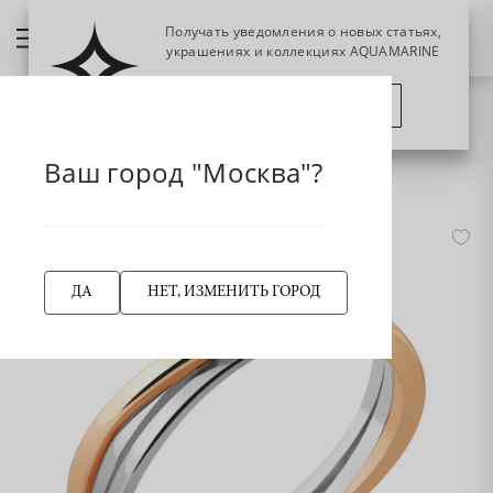
Получать уведомления о новых статьях,
украшениях и коллекциях AQUAMARINE
ПОЗЖЕ
ПОДПИСАТЬСЯ
НАЗАД
Главная страница
Кольцо
Кольца классические
Ваш город "Москва"?
961589к Кольцо из Золота с бриллиантом
-45%
ДА
НЕТ, ИЗМЕНИТЬ ГОРОД