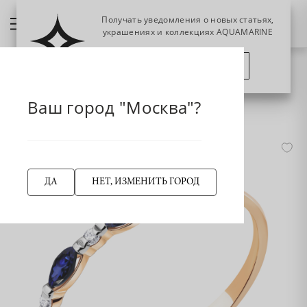
Получать уведомления о новых статьях,
украшениях и коллекциях AQUAMARINE
ПОЗЖЕ
ПОДПИСАТЬСЯ
НАЗАД
Главная страница
Кольцо
Кольца классические
Ваш город "Москва"?
963987к Кольцо из Золота с бриллиантами, сапфирами
ДА
НЕТ, ИЗМЕНИТЬ ГОРОД