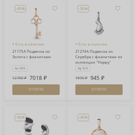
-45%
-50%
•
•
Есть в наличии
Есть в наличии
21175А Подвеска из
21274А Подвеска из
Золота с фианитами
Серебра с фианитами из
коллекции "Happy"
Au 585
Ag 925
7018
945
12760
1890
КУПИТЬ
КУПИТЬ
-50%
-45%