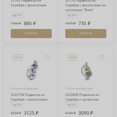
23183 Подвеска из
23170 Подвеска из
Серебра с фианитами
Серебра с фианитами из
коллекции "Book"
Ag 925
Ag 925
880
735
1760
1470
КУПИТЬ
КУПИТЬ
-50%
-50%
•
•
Есть в наличии
Есть в наличии
2522704 Подвеска из
2522806 Подвеска из
Серебра с аметистами
Серебра с цитрином
Ag 925
Ag 925
3125
3090
6250
6180