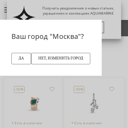
Получать уведомления о новых статьях,
украшениях и коллекциях AQUAMARINE
Фильтр украшений
ПОЗЖЕ
ПОДПИСАТЬСЯ
НАЗАД
Ваш город "Москва"?
Подвеска
Главная страница
ПОДВЕСКА
ДА
НЕТ, ИЗМЕНИТЬ ГОРОД
Сортировка:
по популярности
-50%
-50%
•
•
Есть в наличии
Есть в наличии