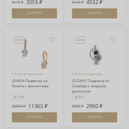
2055
4532
4110
8240
КУПИТЬ
КУПИТЬ
-45%
-50%
•
•
Есть в наличии
Есть в наличии
25005А Подвеска из
2522801 Подвеска из
Золота с фианитами
Серебра с кварцем
дымчатым
Au 585
Ag 925
11363
2900
20660
5800
КУПИТЬ
КУПИТЬ