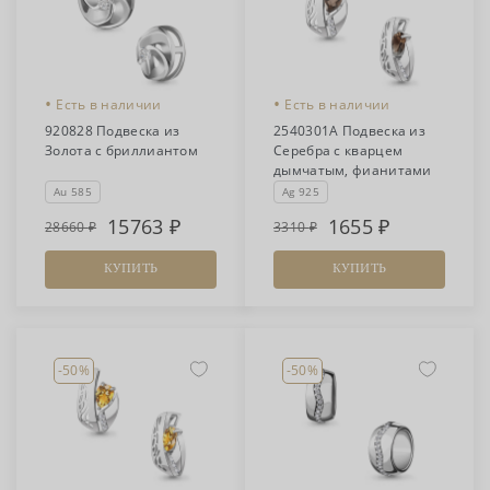
•
•
Есть в наличии
Есть в наличии
920828 Подвеска из
2540301А Подвеска из
Золота с бриллиантом
Серебра с кварцем
дымчатым, фианитами
Au 585
Ag 925
15763
1655
28660
3310
КУПИТЬ
КУПИТЬ
-50%
-50%