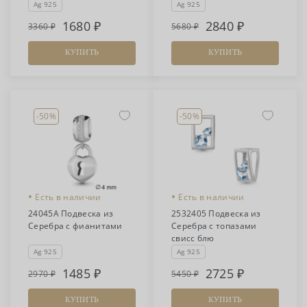
Ag 925
Ag 925
1680
2840
3360
5680
КУПИТЬ
КУПИТЬ
-50%
-50%
•
•
Есть в наличии
Есть в наличии
24045А Подвеска из
2532405 Подвеска из
Серебра с фианитами
Серебра с топазами
свисс блю
Ag 925
Ag 925
1485
2725
2970
5450
КУПИТЬ
КУПИТЬ