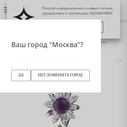
Получать уведомления о новых статьях,
украшениях и коллекциях AQUAMARINE
ПОЗЖЕ
ПОДПИСАТЬСЯ
НАЗАД
Главная страница
Подвеска
Ваш город "Москва"?
2520227А Подвеска из Серебра с агатом, фианитами, хризолитами
ДА
НЕТ, ИЗМЕНИТЬ ГОРОД