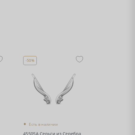
-50%
•
Есть в наличии
45505А Серьги из Серебра