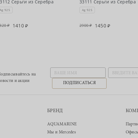
3112 Серьги из Серебра
33111 Серьги из Серебра
Ag 925
Ag 925
1410
1450
820
2900
одписывайтесь
на
овости и акции
ПОДПИСАТЬСЯ
БРЕНД
КОМ
AQUAMARINE
Партн
Мы и Mercedes
Офис