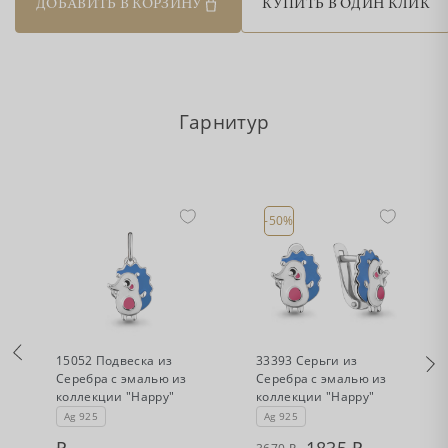
ДОБАВИТЬ В КОРЗИНУ
КУПИТЬ В ОДИН КЛИК
Гарнитур
-50%
•
•
Нет в наличии
Есть в наличии
а
15052 Подвеска из
33393 Серьги из
и
Серебра с эмалью из
Серебра с эмалью из
коллекции "Happy"
коллекции "Happy"
Ag 925
Ag 925