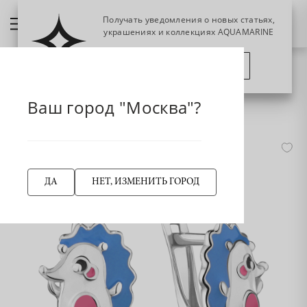
Получать уведомления о новых статьях,
украшениях и коллекциях AQUAMARINE
ПОЗЖЕ
ПОДПИСАТЬСЯ
НАЗАД
Главная страница
Серьги
Детские серьги
Ваш город "Москва"?
33393 Серьги из Серебра с эмалью из коллекции "Happy"
-50%
ДА
НЕТ, ИЗМЕНИТЬ ГОРОД