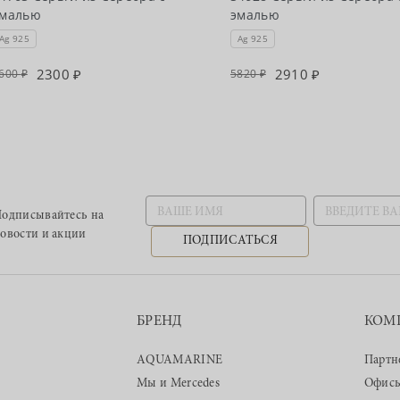
эмалью
эмалью
Ag 925
Ag 925
2300
2910
600
5820
одписывайтесь
на
овости и акции
ПОДПИСАТЬСЯ
БРЕНД
КОМ
AQUAMARINE
Партн
Мы и Mercedes
Офис