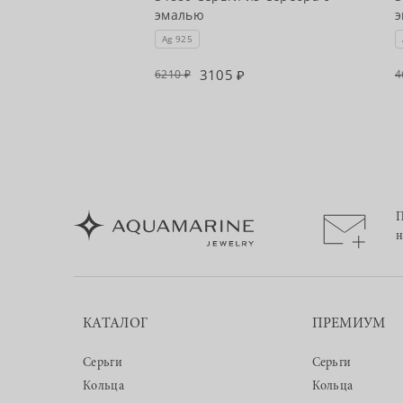
оллекции
эмалью
Ag 925
3105
6210
4
П
н
КАТАЛОГ
ПРЕМИУМ
Серьги
Серьги
Кольца
Кольца