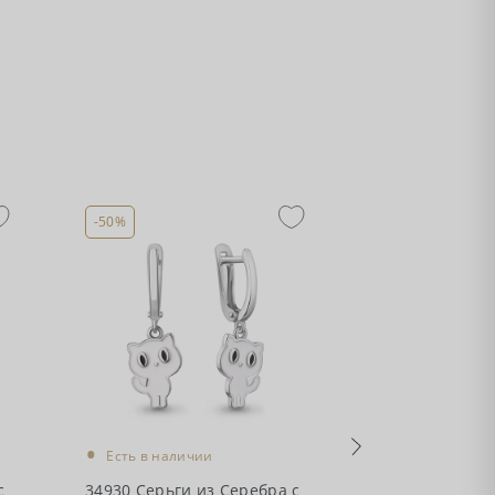
-50%
-50%
•
•
Есть в наличии
Есть в налич
с
34930 Серьги из Серебра с
34927 Серьги 