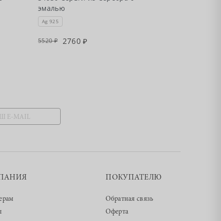
эмалью
эмалью
Ag 925
Ag 925
2760
2875
5520
5750
ПАНИЯ
ПОКУПАТЕЛЮ
ерам
Обратная связь
ы
Оферта