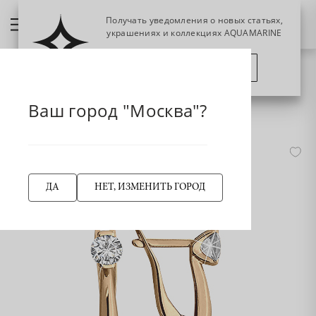
Получать уведомления о новых статьях,
украшениях и коллекциях AQUAMARINE
ПОЗЖЕ
ПОДПИСАТЬСЯ
НАЗАД
Главная страница
Серьга
Серьги классические
Ваш город "Москва"?
436571 Серьги из Золота с фианитами
-45%
ДА
НЕТ, ИЗМЕНИТЬ ГОРОД