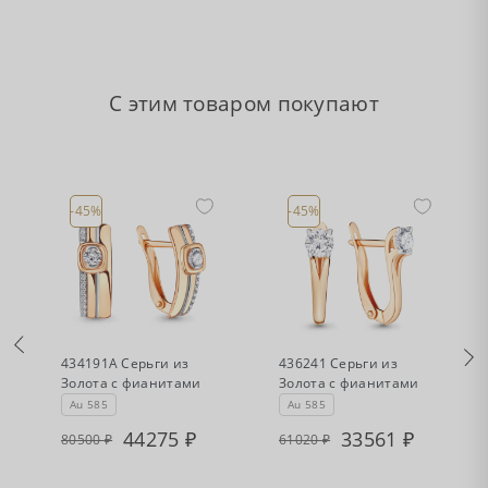
С этим товаром покупают
-45%
-45%
•
•
Есть в наличии
Есть в наличии
а
434191А Серьги из
436241 Серьги из
Золота с фианитами
Золота с фианитами
Au 585
Au 585
44275
33561
80500
61020