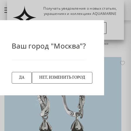
Получать уведомления о новых статьях,
украшениях и коллекциях AQUAMARINE
ПОЗЖЕ
ПОДПИСАТЬСЯ
НАЗАД
Главная страница
Ваш город "Москва"?
4425901А Серьги из Серебра с кварцами дымчатыми, фианитами
ДА
НЕТ, ИЗМЕНИТЬ ГОРОД