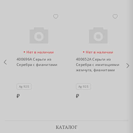
•
•
Нет в наличии
Нет в наличии
400696А Серьги из
400652А Серьги из
Серебра с фианитами
Серебра с имитациями
жемчуга, фианитами
и
Ag 925
Ag 925
КАТАЛОГ