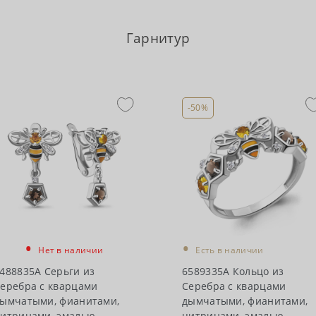
Гарнитур
-50%
•
•
Нет в наличии
Есть в наличии
488835А Серьги из
6589335А Кольцо из
еребра с кварцами
Серебра с кварцами
ымчатыми, фианитами,
дымчатыми, фианитами,
итринами, эмалью
цитринами, эмалью