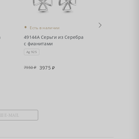
•
•
Есть в наличии
Есть в налич
а
49144А Серьги из Серебра
49106А Серьг
с фианитами
с фианитами
Ag 925
Ag 925
3975
4345
7950
8690