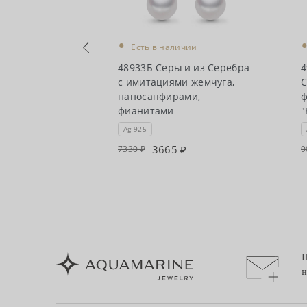
•
Есть в наличии
чии
48933Б Серьги из Серебра
4
ги из Серебра
с имитациями жемчуга,
С
наносапфирами,
ф
фианитами
"
Ag 925
3665
7330
9
П
н