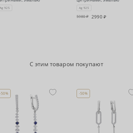
Ag 925
Ag 925
2990
5980
С этим товаром покупают
-50%
-50%