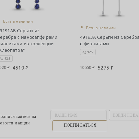
•
Есть в наличии
•
Есть в наличии
9191АБ Серьги из
еребра с наносапфирами,
49193А Серьги из Серебр
ианитами из коллекции
с фианитами
Клеопатра"
Ag 925
Ag 925
4510
5275
020
10550
одписывайтесь
на
овости и акции
ПОДПИСАТЬСЯ