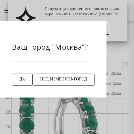
Получать уведомления о новых статьях,
украшениях и коллекциях AQUAMARINE
ПОЗЖЕ
ПОДПИСАТЬСЯ
НАЗАД
Главная страница
Серьги
Конго
Ваш город "Москва"?
45010509 Серьги из Серебра с агатами
-50%
ДА
НЕТ, ИЗМЕНИТЬ ГОРОД