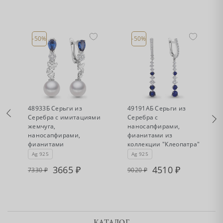
-50%
-50%
•
•
Есть в наличии
Есть в наличии
48933Б Серьги из
49191АБ Серьги из
Серебра с имитациями
Серебра с
жемчуга,
наносапфирами,
наносапфирами,
фианитами из
фианитами
коллекции "Клеопатра"
Ag 925
Ag 925
3665
4510
7330
9020