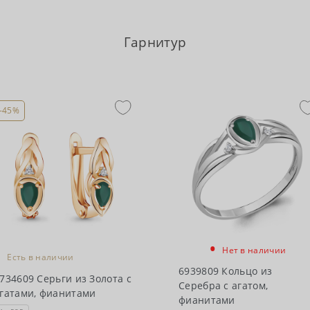
Гарнитур
-45%
•
•
Нет в наличии
Есть в наличии
6939809 Кольцо из
734609 Серьги из Золота с
Серебра с агатом,
гатами, фианитами
фианитами