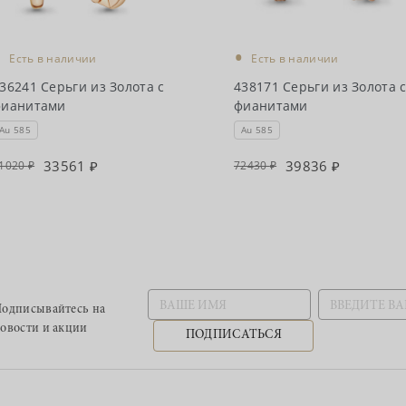
•
•
Есть в наличии
Есть в наличии
36241 Серьги из Золота с
438171 Серьги из Золота 
фианитами
фианитами
Au 585
Au 585
33561
39836
1020
72430
одписывайтесь
на
овости и акции
ПОДПИСАТЬСЯ