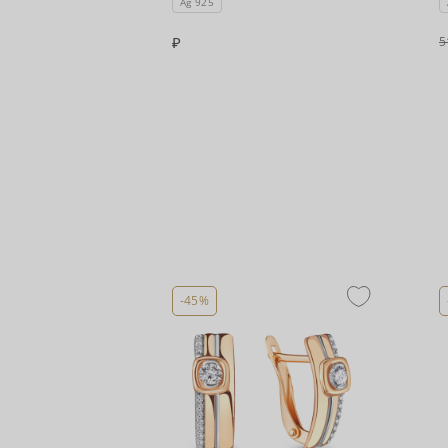
Ag 925
5
-45%