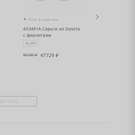
•
•
Есть в наличии
Есть в налич
с
433491А Серьги из Золота
434071А Серьг
с фианитами
с фианитами
Au 585
Au 585
47729
3642
86780
66220