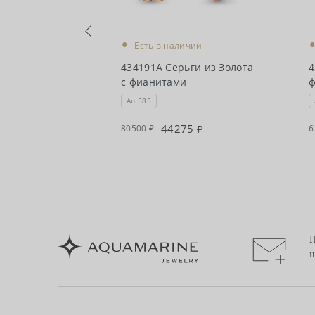
•
чии
Есть в наличии
 из Золота с
434191А Серьги из Золота
4
с фианитами
Au 585
90
44275
80500
6
П
н