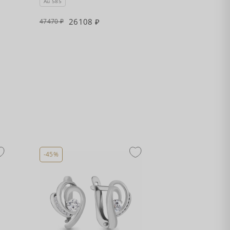
Au 585
26108
47470
-45%
-45%