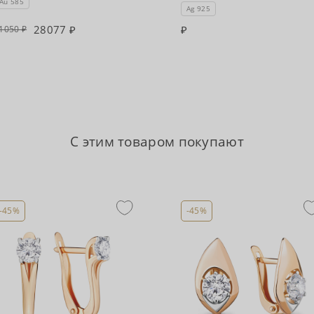
Au 585
Ag 925
28077
1050
С этим товаром покупают
-45%
-45%