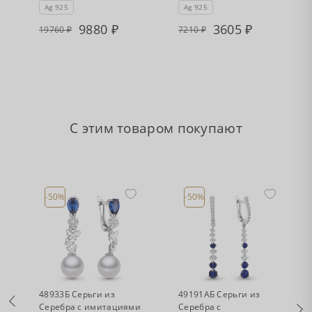
Ag 925
Ag 925
9880
3605
19760
7210
С этим товаром покупают
-50%
-50%
•
•
Есть в наличии
Есть в наличии
48933Б Серьги из
49191АБ Серьги из
Серебра с имитациями
Серебра с