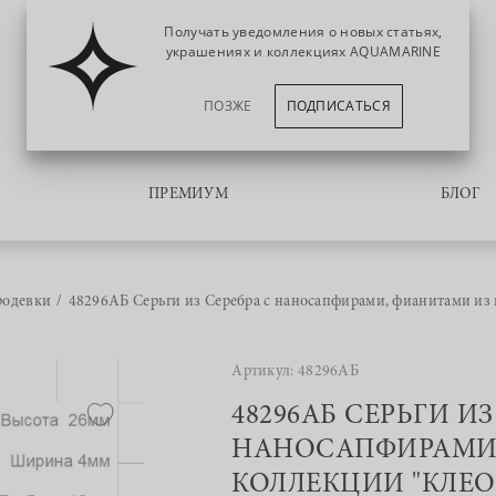
Получать уведомления о новых статьях,
украшениях и коллекциях AQUAMARINE
ПОЗЖЕ
ПОДПИСАТЬСЯ
ПРЕМИУМ
БЛОГ
родевки
48296АБ Серьги из Серебра с наносапфирами, фианитами из 
Артикул: 48296АБ
48296АБ СЕРЬГИ ИЗ
НАНОСАПФИРАМИ
КОЛЛЕКЦИИ "КЛЕО