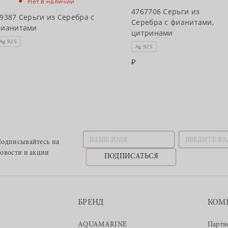
•
Нет в наличии
4767706 Серьги из
9387 Серьги из Серебра с
Серебра с фианитами,
фианитами
цитринами
Ag 925
Ag 925
одписывайтесь
на
овости и акции
ПОДПИСАТЬСЯ
БРЕНД
КОМ
AQUAMARINE
Партн