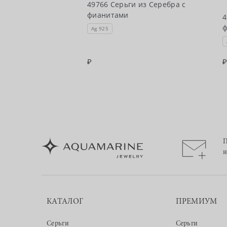
чии
49766 Серьги из Серебра с
фианитами
 из Серебра с
4
Ag 925
П
н
КАТАЛОГ
ПРЕМИУМ
Серьги
Серьги