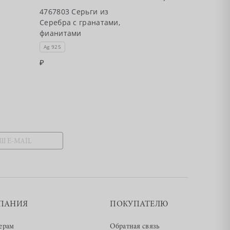
4767803 Серьги из
4767704 Серьг
Серебра с гранатами,
Серебра с аме
фианитами
фианитами
Ag 925
Ag 925
ПАНИЯ
ПОКУПАТЕЛЮ
ерам
Обратная связь