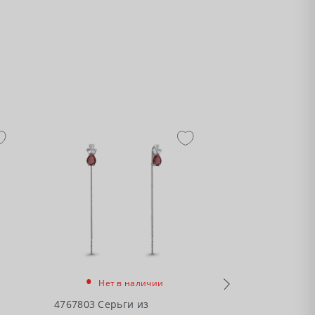
•
•
Нет в наличии
Нет в
4767803 Серьги из
4767704 Серьг