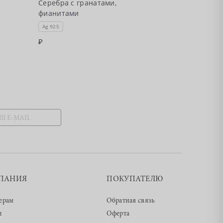
Серебра с гранатами,
Серебра с аме
фианитами
фианитами
Ag 925
Ag 925
ПАНИЯ
ПОКУПАТЕЛЮ
ерам
Обратная связь
ы
Оферта