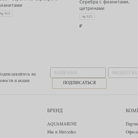
Серебра с фианитами,
фианитами
цитринами
Ag 925
Ag 925
одписывайтесь
на
овости и акции
ПОДПИСАТЬСЯ
БРЕНД
КОМ
AQUAMARINE
Партн
Мы и Mercedes
Офис