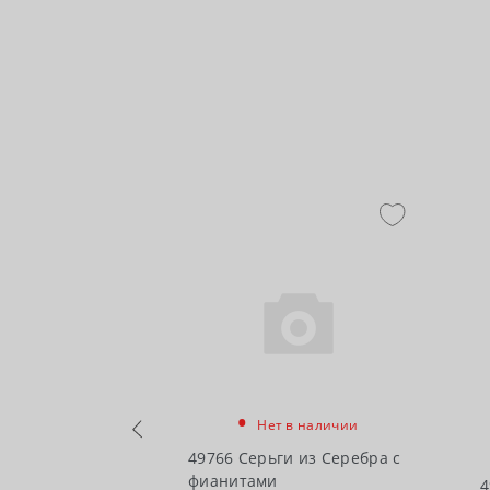
•
Нет в наличии
чии
49766 Серьги из Серебра с
фианитами
 из Серебра с
4