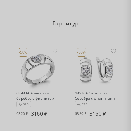
Гарнитур
-50%
-50%
•
•
Есть в наличии
Есть в наличии
68983А Кольцо из
48916А Серьги из
Серебра с фианитом
Серебра с фианитами
Ag 925
Ag 925
3160
3160
6320
6320