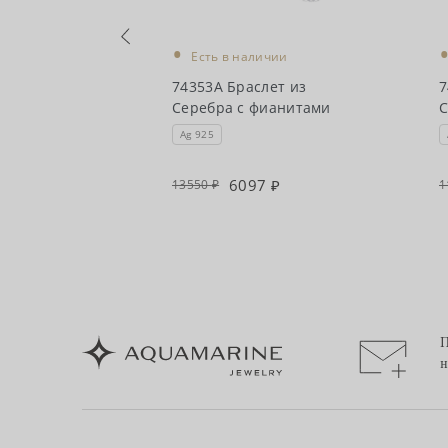
•
чии
Есть в наличии
ет из
74353А Браслет из
7
ианитами
Серебра с фианитами
С
Ag 925
0
6097
13550
1
П
н