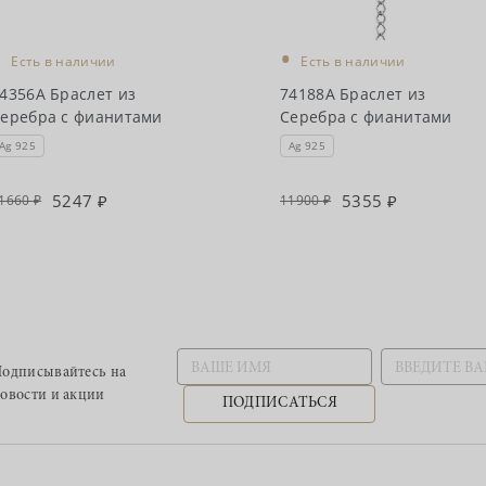
•
•
Есть в наличии
Есть в наличии
4356А Браслет из
74188А Браслет из
еребра с фианитами
Серебра с фианитами
Ag 925
Ag 925
5247
5355
1660
11900
одписывайтесь
на
овости и акции
ПОДПИСАТЬСЯ