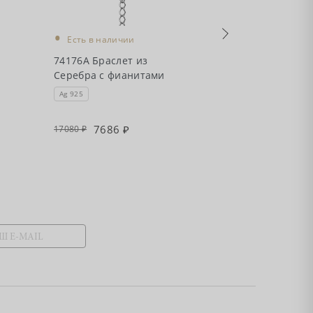
•
Есть в налич
•
Есть в наличии
7411931А Брас
74176А Браслет из
Серебра с топ
Серебра с фианитами
блю, фианита
хризолитами
Ag 925
Ag 925
7686
7438
17080
16530