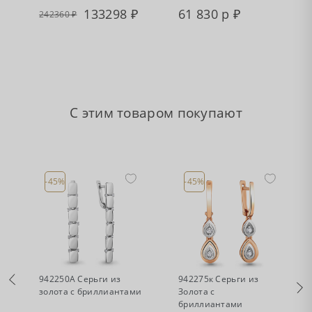
133298
61 830 р
242360
С этим товаром покупают
-45%
-45%
•
•
Есть в наличии
Есть в наличии
942250А Серьги из
942275к Серьги из
золота с бриллиантами
Золота с
бриллиантами