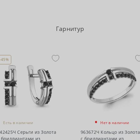
Гарнитур
-45%
•
•
Есть в наличии
Нет в наличии
42425Ч Серьги из Золота
963672Ч Кольцо из Золот
 бриллиантами из
с бриллиантами из