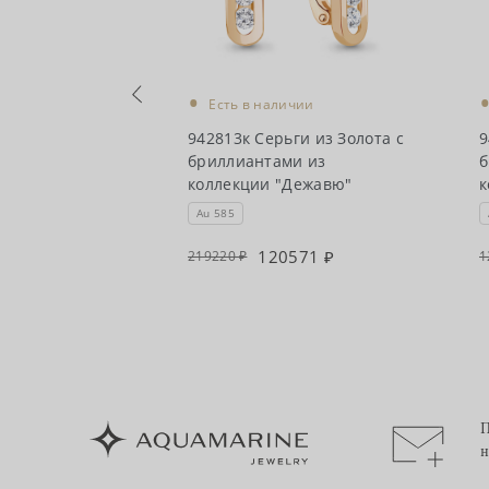
•
чии
Есть в наличии
ги из Золота с
942813к Серьги из Золота с
9
и,
бриллиантами из
б
из коллекции
коллекции "Дежавю"
к
Au 585
171
120571
219220
1
П
н