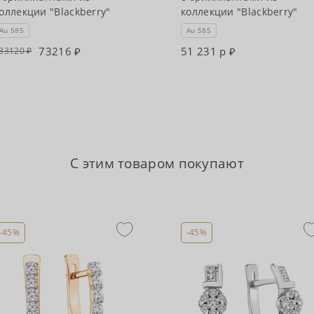
оллекции "Blackberry"
коллекции "Blackberry"
Au 585
Au 585
73216
51 231 р
33120
С этим товаром покупают
-45%
-45%