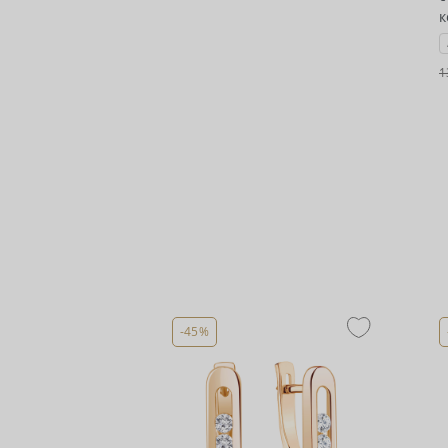
к
1
-45%