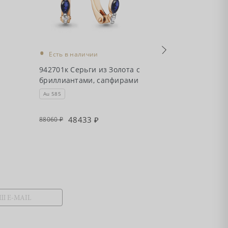
•
•
Есть в наличии
Есть в налич
942701к Серьги из Золота с
942410Ак Серь
бриллиантами, сапфирами
с бриллианта
Au 585
Au 585
48433
986
88060
179420