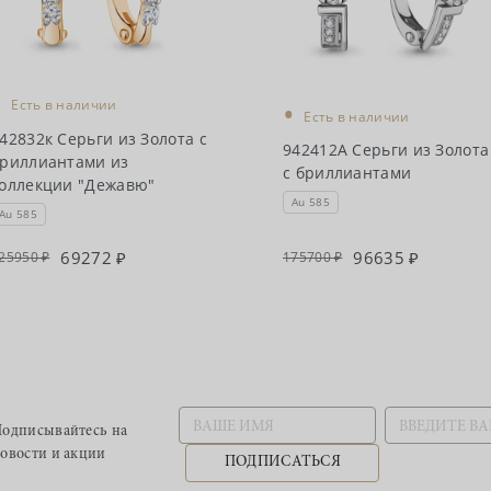
•
•
Есть в наличии
Есть в наличии
42832к Серьги из Золота с
942412А Серьги из Золота
риллиантами из
с бриллиантами
оллекции "Дежавю"
Au 585
Au 585
69272
96635
25950
175700
одписывайтесь
на
овости и акции
ПОДПИСАТЬСЯ