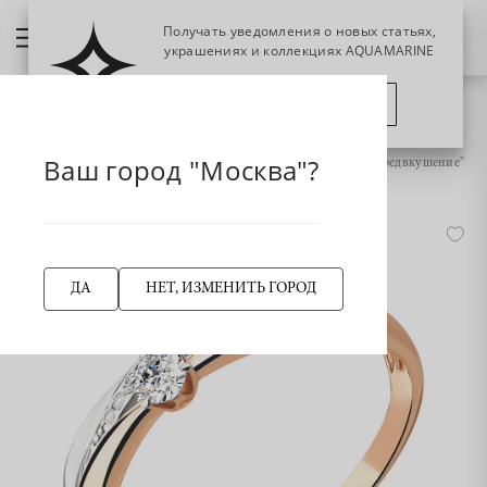
Получать уведомления о новых статьях,
украшениях и коллекциях AQUAMARINE
ПОЗЖЕ
ПОДПИСАТЬСЯ
НАЗАД
Главная страница
Кольцо
Ваш город "Москва"?
963221Ак Кольцо из Золота с бриллиантами из коллекции "Предвкушение"
-45%
ДА
НЕТ, ИЗМЕНИТЬ ГОРОД