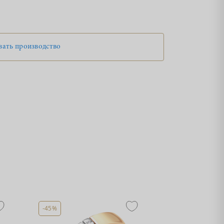
зать производство
-45%
-45%