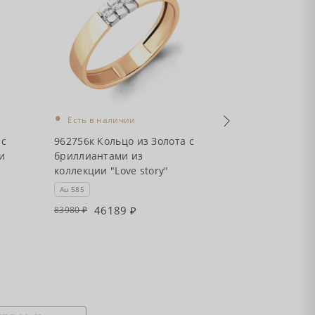
•
•
Есть в наличии
Есть в налич
 с
962756к Кольцо из Золота с
963192Ак Коль
и
бриллиантами из
с бриллианта
коллекции "Love story"
Au 585
Au 585
46189
937
83980
170500