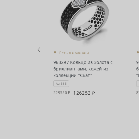
•
Есть в наличии
чии
963297 Кольцо из Золота с
9
цо из Золота с
бриллиантами, кожей из
б
ми
коллекции "Скат"
"
Au 585
145
126252
229550
8