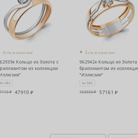
•
•
Есть в наличии
Есть в наличии
62939к Кольцо из Золота с
962942к Кольцо из Золота
риллиантом из коллекции
бриллиантом из коллекци
Иллюзия"
"Иллюзия"
Au 585
Au 585
47910
57161
7110
103930