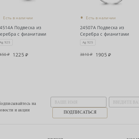
•
•
Есть в наличии
Есть в наличии
4514А Подвеска из
24507А Подвеска из
еребра с фианитами
Серебра с фианитами
Ag 925
Ag 925
1225
1905
450
3810
одписывайтесь
на
овости и акции
ПОДПИСАТЬСЯ