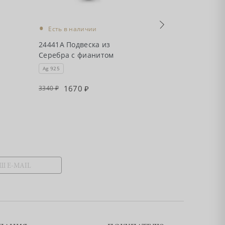
•
•
Есть в наличии
Есть в налич
24441А Подвеска из
24453 Подвеск
Серебра с фианитом
с фианитом
Ag 925
Ag 925
1670
1220
3340
2440