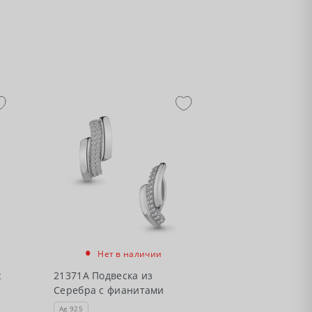
•
Нет в наличии
с
21371А Подвеска из
Серебра с фианитами
Ag 925