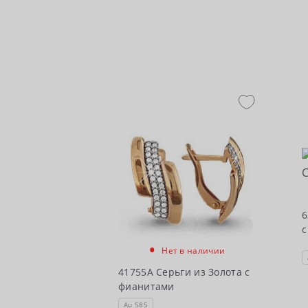
6
с
•
Нет в наличии
41755А Серьги из Золота с
фианитами
Au 585