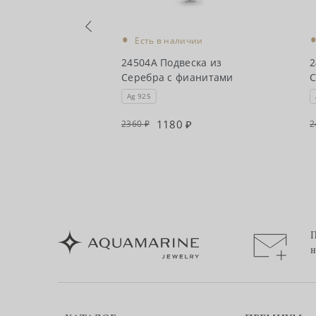
•
чии
Есть в наличии
ска из
24504А Подвеска из
2
ианитами
Серебра с фианитами
С
Ag 925
1180
2360
2
П
н