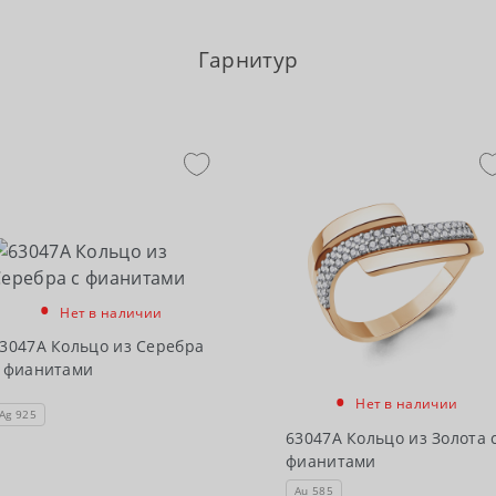
Гарнитур
•
Нет в наличии
3047А Кольцо из Серебра
 фианитами
•
Нет в наличии
Ag 925
63047А Кольцо из Золота 
фианитами
Au 585