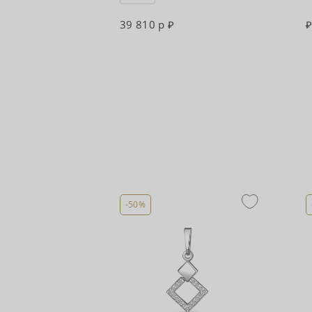
39 810 р
-50%