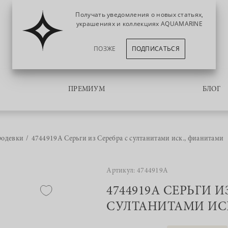
Получать уведомления о новых статьях,
украшениях и коллекциях AQUAMARINE
ПОЗЖЕ
ПОДПИСАТЬСЯ
ПРЕМИУМ
БЛОГ
родевки
4744919А Серьги из Серебра с султанитами иск., фианитами
Артикул: 4744919А
4744919А СЕРЬГИ И
СУЛТАНИТАМИ ИС