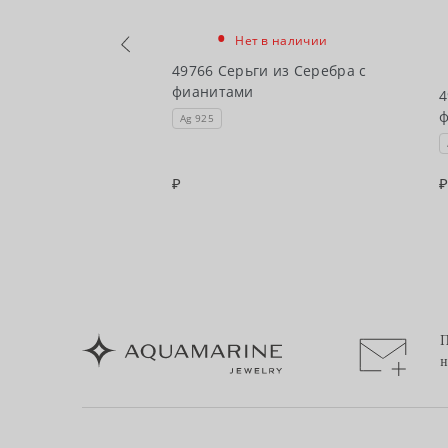
•
Нет в наличии
чии
49766 Серьги из Серебра с
фианитами
 из Серебра с
4
Ag 925
П
н