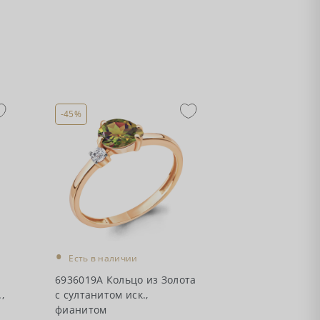
-45%
•
Есть в наличии
6936019А Кольцо из Золота
,
с султанитом иск.,
фианитом