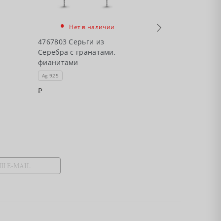
•
•
Нет в наличии
Нет в
4767803 Серьги из
4767704 Серьг
Серебра с гранатами,
Серебра с аме
фианитами
фианитами
Ag 925
Ag 925