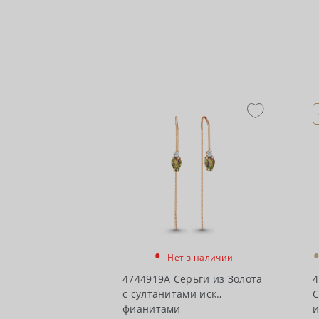
•
Нет в наличии
4744919А Серьги из Золота
4
с султанитами иск.,
С
фианитами
и