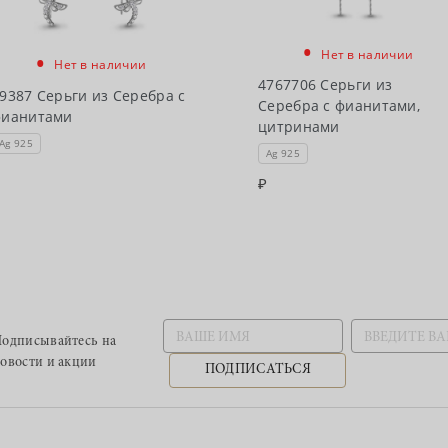
•
•
Нет в наличии
Нет в наличии
4767706 Серьги из
9387 Серьги из Серебра с
Серебра с фианитами,
фианитами
цитринами
Ag 925
Ag 925
одписывайтесь
на
овости и акции
ПОДПИСАТЬСЯ