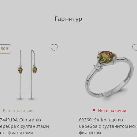
Гарнитур
-50%
•
•
Есть в наличии
Нет в наличии
744919А Серьги из
6936019А Кольцо из
еребра с султанитами
Серебра с султанитом иск.
ск., фианитами
фианитом