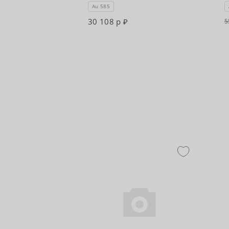
Au 585
30 108 р
5