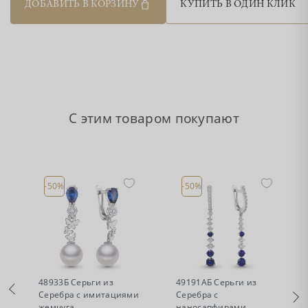
ДОБАВИТЬ В КОРЗИНУ
КУПИТЬ В ОДИН КЛИК
С этим товаром покупают
-50%
-50%
•
•
Есть в наличии
Есть в наличии
48933Б Серьги из
49191АБ Серьги из
Серебра с имитациями
Серебра с
жемчуга,
наносапфирами,