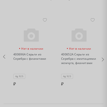
•
•
Нет в наличии
Нет в наличии
400696А Серьги из
400652А Серьги из
Серебра с фианитами
Серебра с имитациями
жемчуга, фианитами
и
Ag 925
Ag 925