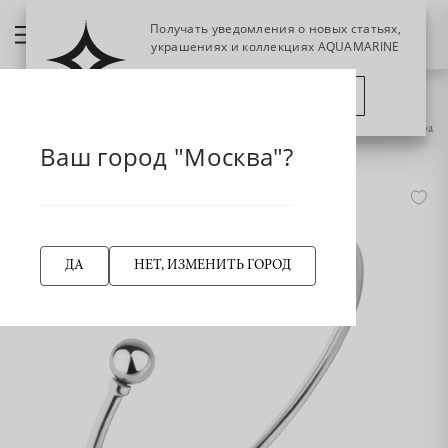
Получать уведомления о новых статьях,
украшениях и коллекциях AQUAMARINE
ПОЗЖЕ
ПОДПИСАТЬСЯ
НАЗАД
74438 Браслет из Серебра
Главная страница
Браслет
Жёсткие браслеты
Ваш город "Москва"?
-55%
ДА
НЕТ, ИЗМЕНИТЬ ГОРОД