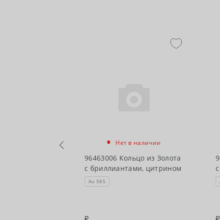
•
Нет в наличии
чии
96463006 Кольцо из Золота
9
ьцо из Золота
с бриллиантами, цитрином
с
ами из
Au 585
ие"
93