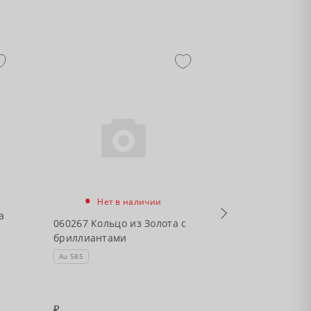
-45%
•
Нет в наличии
•
а
Есть в налич
060267 Кольцо из Золота с
бриллиантами
964041 Кольцо
бриллиантом
Au 585
Au 585
2234
40620