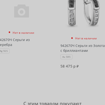
•
Нет в наличии
•
Нет в наличии
42670Ч Серьги из
еребра
942670Ч Серьги из Золота
с бриллиантами
Ag 925
Au 585
58 475 р
С этим товаром покупают