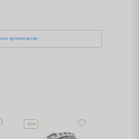
зать производство
-45%