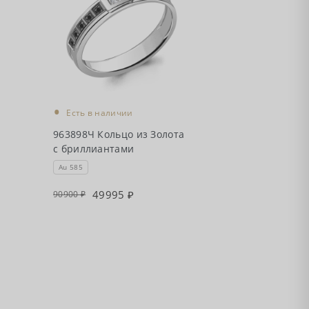
•
Есть в наличии
963898Ч Кольцо из Золота
с бриллиантами
Au 585
49995
90900