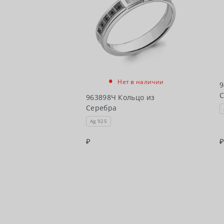
•
Нет в наличии
9
С
963898Ч Кольцо из
Серебра
Ag 925