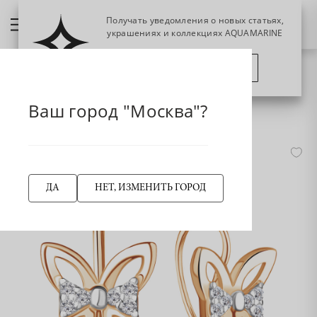
Получать уведомления о новых статьях,
украшениях и коллекциях AQUAMARINE
ПОЗЖЕ
ПОДПИСАТЬСЯ
НАЗАД
Главная страница
Серьги
Детские серьги
Ваш город "Москва"?
48920А Серьги из Серебра с фианитами
-50%
ДА
НЕТ, ИЗМЕНИТЬ ГОРОД