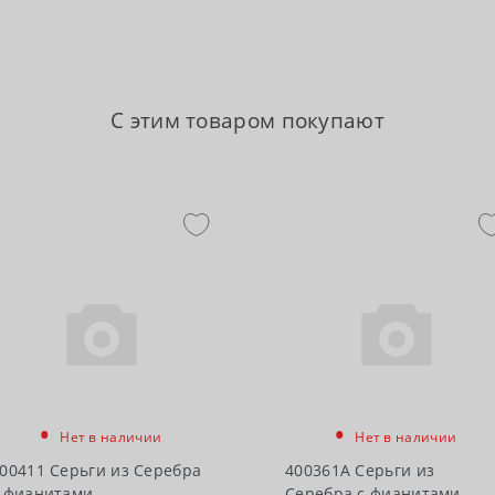
С этим товаром покупают
•
•
Нет в наличии
Нет в наличии
00411 Серьги из Серебра
400361А Серьги из
 фианитами
Серебра с фианитами