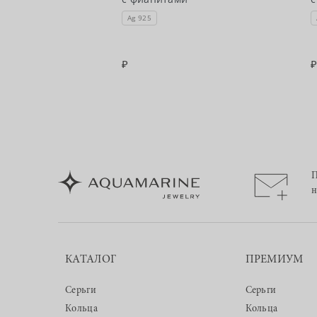
 из коллекции
Ag 925
П
н
КАТАЛОГ
ПРЕМИУМ
Серьги
Серьги
Кольца
Кольца