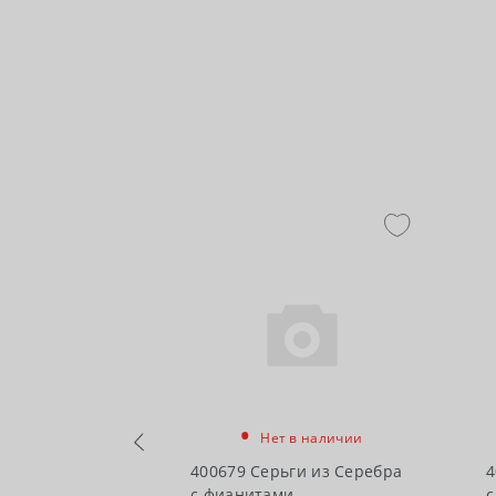
•
Нет в наличии
чии
400679 Серьги из Серебра
4
ги из Серебра
с фианитами
с