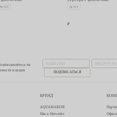
Ag 925
Ag 925
одписывайтесь
на
овости и акции
ПОДПИСАТЬСЯ
БРЕНД
КОМ
AQUAMARINE
Партн
Мы и Mercedes
Офис