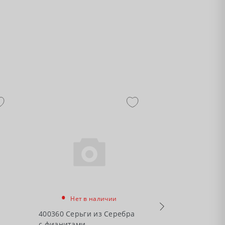
-50%
•
Нет в наличии
•
Есть в налич
400360 Серьги из Серебра
с фианитами